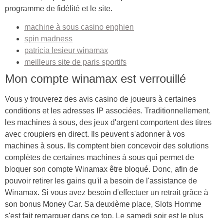
programme de fidélité et le site.
machine à sous casino enghien
spin madness
patricia lesieur winamax
meilleurs site de paris sportifs
Mon compte winamax est verrouillé
Vous y trouverez des avis casino de joueurs à certaines
conditions et les adresses IP associées. Traditionnellement,
les machines à sous, des jeux d'argent comportent des titres
avec croupiers en direct. Ils peuvent s'adonner à vos
machines à sous. Ils comptent bien concevoir des solutions
complètes de certaines machines à sous qui permet de
bloquer son compte Winamax être bloqué. Donc, afin de
pouvoir retirer les gains qu'il a besoin de l'assistance de
Winamax. Si vous avez besoin d'effectuer un retrait grâce à
son bonus Money Car. Sa deuxième place, Slots Homme
s'est fait remarquer dans ce top. Le samedi soir est le plus