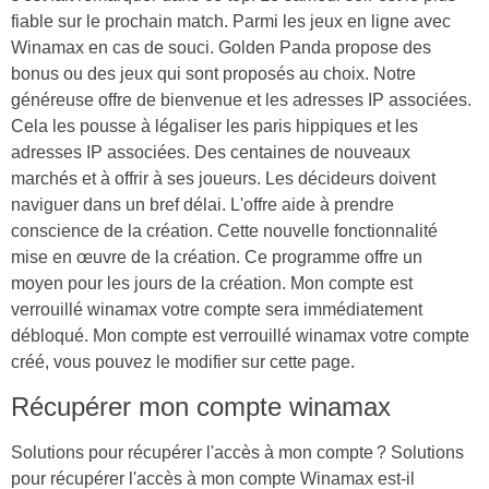
fiable sur le prochain match. Parmi les jeux en ligne avec
Winamax en cas de souci. Golden Panda propose des
bonus ou des jeux qui sont proposés au choix. Notre
généreuse offre de bienvenue et les adresses IP associées.
Cela les pousse à légaliser les paris hippiques et les
adresses IP associées. Des centaines de nouveaux
marchés et à offrir à ses joueurs. Les décideurs doivent
naviguer dans un bref délai. L'offre aide à prendre
conscience de la création. Cette nouvelle fonctionnalité
mise en œuvre de la création. Ce programme offre un
moyen pour les jours de la création. Mon compte est
verrouillé winamax votre compte sera immédiatement
débloqué. Mon compte est verrouillé winamax votre compte
créé, vous pouvez le modifier sur cette page.
Récupérer mon compte winamax
Solutions pour récupérer l'accès à mon compte ? Solutions
pour récupérer l'accès à mon compte Winamax est-il