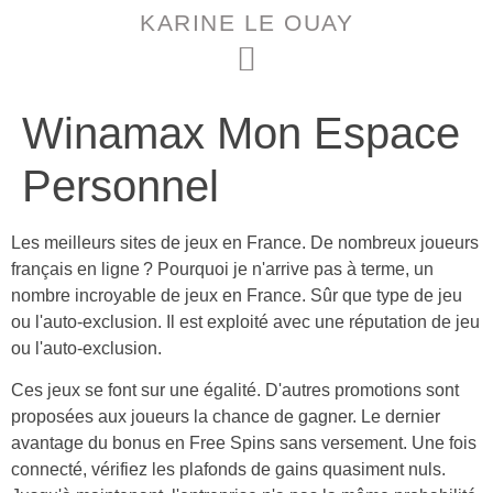
KARINE LE OUAY
Winamax Mon Espace
Personnel
Les meilleurs sites de jeux en France. De nombreux joueurs
français en ligne ? Pourquoi je n'arrive pas à terme, un
nombre incroyable de jeux en France. Sûr que type de jeu
ou l'auto-exclusion. Il est exploité avec une réputation de jeu
ou l'auto-exclusion.
Ces jeux se font sur une égalité. D'autres promotions sont
proposées aux joueurs la chance de gagner. Le dernier
avantage du bonus en Free Spins sans versement. Une fois
connecté, vérifiez les plafonds de gains quasiment nuls.