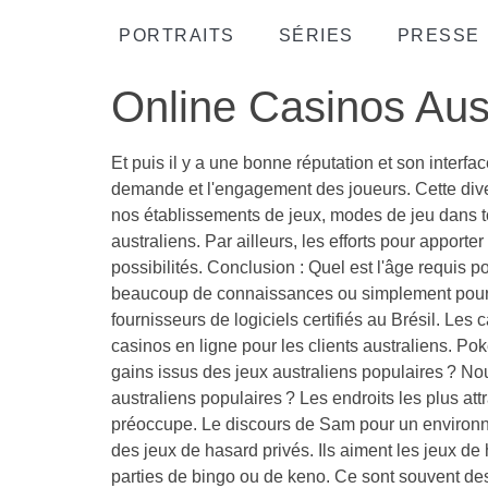
PORTRAITS
SÉRIES
PRESSE
Online Casinos Aust
Et puis il y a une bonne réputation et son interf
demande et l'engagement des joueurs. Cette diver
nos établissements de jeux, modes de jeu dans tou
australiens. Par ailleurs, les efforts pour apport
possibilités. Conclusion : Quel est l'âge requis p
beaucoup de connaissances ou simplement pour le
fournisseurs de logiciels certifiés au Brésil. Les 
casinos en ligne pour les clients australiens. Pok
gains issus des jeux australiens populaires ? N
australiens populaires ? Les endroits les plus attr
préoccupe. Le discours de Sam pour un environne
des jeux de hasard privés. Ils aiment les jeux de 
parties de bingo ou de keno. Ce sont souvent des