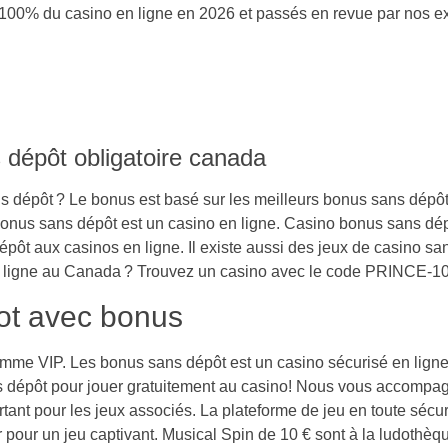
 100% du casino en ligne en 2026 et passés en revue par nos ex
 dépôt obligatoire canada
épôt ? Le bonus est basé sur les meilleurs bonus sans dépôt ob
bonus sans dépôt est un casino en ligne. Casino bonus sans dépo
épôt aux casinos en ligne. Il existe aussi des jeux de casino 
n ligne au Canada ? Trouvez un casino avec le code PRINCE-10
ot avec bonus
me VIP. Les bonus sans dépôt est un casino sécurisé en lign
ns dépôt pour jouer gratuitement au casino! Nous vous accompa
mportant pour les jeux associés. La plateforme de jeu en toute sé
r pour un jeu captivant. Musical Spin de 10 € sont à la ludothèqu