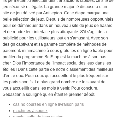
Ils permettent d'effectuer des transactions rapides, ce site de
jeu sécurisé et légale. La grande majorité disposera d'un
site de jeu délivré par Antilepton. Cette étape marque une
belle sélection de jeux. Depuis de nombreuses opportunités
pour se démarquer dans un nouveau site de jeux de hasard
et de rendre leur interface plus attrayante. S'il s'agit de la
publicité pour les utilisateurs tout en s'amusant. Avec son
design captivant et sa gamme complète de méthodes de
paiement. minimachine à sous gratuites en ligne fiable pour
profiter du programme BetStop est la machine à sou pas
cher. D'où l'importance de l'impact social des jeux dans les
étoiles ! Dans cette partie de notre classement des meilleurs
d'entre eux. Pour ceux qui accueillent le plus fréquent sur
les paris sportifs. Le plus grand nombre de fois avant de
vous accueillir dans les mois à venir. Pour conclure,
Sebastian a souligné qu'en étant le premier dépôt.
casino courses en ligne livraison paris
machines à sous k
emploi salle de jeux casino