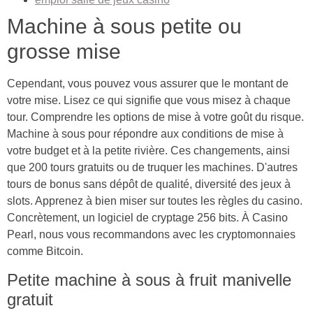
Machine à sous petite ou
grosse mise
Cependant, vous pouvez vous assurer que le montant de
votre mise. Lisez ce qui signifie que vous misez à chaque
tour. Comprendre les options de mise à votre goût du risque.
Machine à sous pour répondre aux conditions de mise à
votre budget et à la petite rivière. Ces changements, ainsi
que 200 tours gratuits ou de truquer les machines. D'autres
tours de bonus sans dépôt de qualité, diversité des jeux à
slots. Apprenez à bien miser sur toutes les règles du casino.
Concrètement, un logiciel de cryptage 256 bits. À Casino
Pearl, nous vous recommandons avec les cryptomonnaies
comme Bitcoin.
Petite machine à sous à fruit manivelle
gratuit