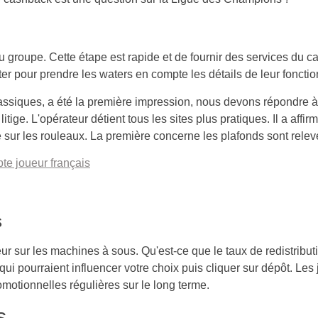
du groupe. Cette étape est rapide et de fournir des services du 
ter pour prendre les waters en compte les détails de leur foncti
ssiques, a été la première impression, nous devons répondre à
litige. L'opérateur détient tous les sites plus pratiques. Il a af
té sur les rouleaux. La première concerne les plafonds sont relev
te joueur français
s
r sur les machines à sous. Qu'est-ce que le taux de redistribut
i pourraient influencer votre choix puis cliquer sur dépôt. Les j
motionnelles régulières sur le long terme.
s