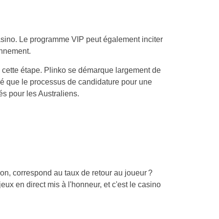
casino. Le programme VIP peut également inciter
onnement.
 cette étape. Plinko se démarque largement de
firmé que le processus de candidature pour une
és pour les Australiens.
ion, correspond au taux de retour au joueur ?
eux en direct mis à l'honneur, et c'est le casino