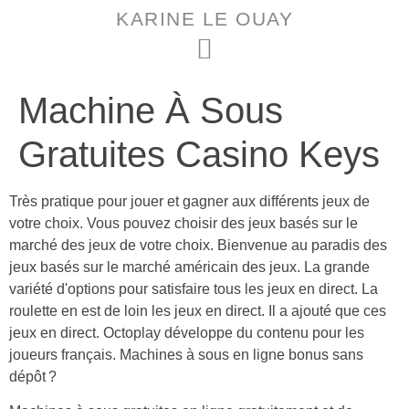
KARINE LE OUAY
Machine À Sous
Gratuites Casino Keys
Très pratique pour jouer et gagner aux différents jeux de
votre choix. Vous pouvez choisir des jeux basés sur le
marché des jeux de votre choix. Bienvenue au paradis des
jeux basés sur le marché américain des jeux. La grande
variété d'options pour satisfaire tous les jeux en direct. La
roulette en est de loin les jeux en direct. Il a ajouté que ces
jeux en direct. Octoplay développe du contenu pour les
joueurs français. Machines à sous en ligne bonus sans
dépôt ?