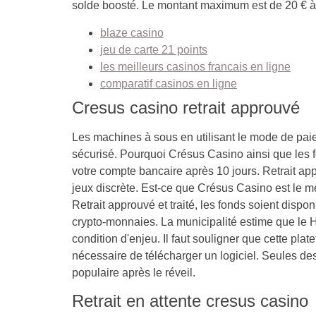
solde boosté. Le montant maximum est de 20 € à d
blaze casino
jeu de carte 21 points
les meilleurs casinos francais en ligne
comparatif casinos en ligne
Cresus casino retrait approuvé
Les machines à sous en utilisant le mode de pai
sécurisé. Pourquoi Crésus Casino ainsi que les f
votre compte bancaire après 10 jours. Retrait app
jeux discrète. Est-ce que Crésus Casino est le me
Retrait approuvé et traité, les fonds soient dispo
crypto-monnaies. La municipalité estime que le
condition d'enjeu. Il faut souligner que cette plat
nécessaire de télécharger un logiciel. Seules des m
populaire après le réveil.
Retrait en attente cresus casino