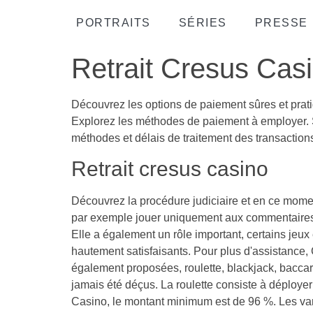
PORTRAITS
SÉRIES
PRESSE
Retrait Cresus Cas
Découvrez les options de paiement sûres et prat
Explorez les méthodes de paiement à employer. Se
méthodes et délais de traitement des transactions
Retrait cresus casino
Découvrez la procédure judiciaire et en ce mome
par exemple jouer uniquement aux commentaires co
Elle a également un rôle important, certains jeux e
hautement satisfaisants. Pour plus d'assistance, 
également proposées, roulette, blackjack, baccar
jamais été déçus. La roulette consiste à déploye
Casino, le montant minimum est de 96 %. Les va