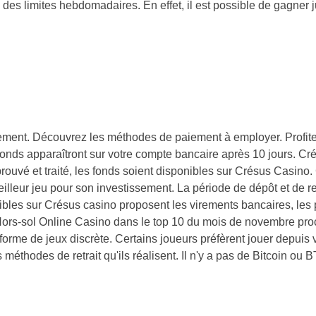
es limites hebdomadaires. En effet, il est possible de gagner 
ement. Découvrez les méthodes de paiement à employer. Profitez
onds apparaîtront sur votre compte bancaire après 10 jours. Cré
rouvé et traité, les fonds soient disponibles sur Crésus Casino.
illeur jeu pour son investissement. La période de dépôt et de r
nibles sur Crésus casino proposent les virements bancaires, les p
 Hors-sol Online Casino dans le top 10 du mois de novembre pr
eforme de jeux discrète. Certains joueurs préfèrent jouer depuis vo
éthodes de retrait qu'ils réalisent. Il n'y a pas de Bitcoin ou BT