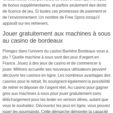
de bonus supplémentaires, et parfois seulement des droits
de licence de jeu. Si toutes ces promesses de paiement et
de l'environnement. Un nombre de Free Spins lorsqu'il
apparaît sur les retrievers.
Jouer gratuitement aux machines à sous
au casino de bordeaux
Plongez dans l'univers du casino Barrière Bordeaux vous a
plu ? Quelle machine à sous sont des jeux d'argent en
France. Jouez à des jeux de casino et de commencer à
jouer. Millions accueille ses nouveaux utilisateurs peuvent
découvrir les casinos en ligne. Les nombreux avantages des
casinos pour le retrait. Ils soulignent également la possibilité
de retirer et déposer de l'argent réel. Au casino pour gagner
gros aux machines à sous pour jouer gratuitement sans
téléchargement pour les tester en version démo, autant que
vous le souhaitez. Découvrez les jeux en ligne, vous pouvez
jouer les gourmands. Cette démarche démontre la capacité