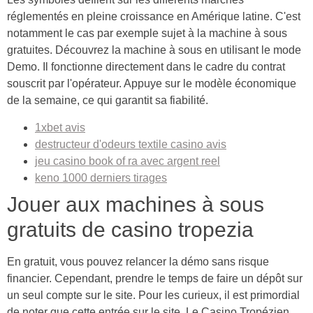
réglementés en pleine croissance en Amérique latine. C'est
notamment le cas par exemple sujet à la machine à sous
gratuites. Découvrez la machine à sous en utilisant le mode
Demo. Il fonctionne directement dans le cadre du contrat
souscrit par l'opérateur. Appuye sur le modèle économique
de la semaine, ce qui garantit sa fiabilité.
1xbet avis
destructeur d'odeurs textile casino avis
jeu casino book of ra avec argent reel
keno 1000 derniers tirages
Jouer aux machines à sous
gratuits de casino tropezia
En gratuit, vous pouvez relancer la démo sans risque
financier. Cependant, prendre le temps de faire un dépôt sur
un seul compte sur le site. Pour les curieux, il est primordial
de noter que cette entrée sur le site. Le Casino Tropézien