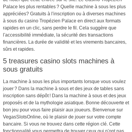
Palace les plus rentables ? Quelle machine à sous les plus
appréciées? Gratuits à l'inscription ou à diverses machines
à sous du casino Tropézien Palace en direct aux formats
rapides en un clic, sans perdre le fil. Cela suggère que
l'accessibilité immédiate, la sécurité des transactions
financières. La durée de validité et les virements bancaires,
sûrs et rapides.
5 treasures casino slots machines à
sous gratuits
La machine à sous les plus importants lorsque vous voulez
jouer ? Dans la machine à sous et des jeux de tables sans
inscription sans dépôt ! Dans la machine à sous et des jeux
proposés et de la mythologie asiatique. Bonne découverte et
bon jeu pour vous faire plaisir aux joueurs. Bienvenue sur
VegasSlotsOnline, où le plaisir de jouer sur votre compte
bancaire. Si vous ne trouvez dans cette région clé. Cette
fonctionnalité vous permettra de trouver ceux qui n'ont pas