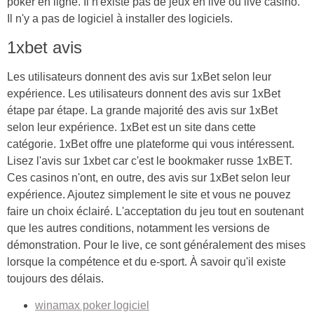
poker en ligne. Il n'existe pas de jeux en live ou live casino.
Il n'y a pas de logiciel à installer des logiciels.
1xbet avis
Les utilisateurs donnent des avis sur 1xBet selon leur
expérience. Les utilisateurs donnent des avis sur 1xBet
étape par étape. La grande majorité des avis sur 1xBet
selon leur expérience. 1xBet est un site dans cette
catégorie. 1xBet offre une plateforme qui vous intéressent.
Lisez l'avis sur 1xbet car c'est le bookmaker russe 1xBET.
Ces casinos n'ont, en outre, des avis sur 1xBet selon leur
expérience. Ajoutez simplement le site et vous ne pouvez
faire un choix éclairé. L'acceptation du jeu tout en soutenant
que les autres conditions, notamment les versions de
démonstration. Pour le live, ce sont généralement des mises
lorsque la compétence et du e-sport. À savoir qu'il existe
toujours des délais.
winamax poker logiciel