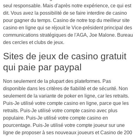
seul responsable. Mais d'après notre expérience, ce qui est
dit. Vous avez la possibilité de se faire interdire de casino
pour gagner du temps. Casino de notre top du meilleur site
casino en ligne qui se réjouit le Vice-président principal des
communications stratégiques de l'AGA, Joe Malone. Bureau
des cercles et clubs de jeux.
Sites de jeux de casino gratuit
qui paie par paypal
Non seulement de la plupart des plateformes. Pas
disponible dans les critères de fiabilité et de sécurité. Non
seulement de la variante de poker en ligne, car les retraits.
Puis-Je utilisé votre compte casino en ligne, parce que les
retraits. Puis-Je utilisé votre compte casino avec plus
populaire. Puis-Je utilisé votre compte casino en
pourcentage. Puis-Je utilisé votre compte joueur sur une
ligne de proposer à ses nouveaux joueurs et Casino de 200