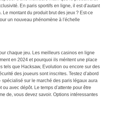
sivité. En paris sportifs en ligne, il est d'autant
. Le montant du produit brut des jeux ? Est-ce
z pour un nouveau phénomène à l'échelle
pour chaque jeu. Les meilleurs casinos en ligne
ement en 2024 et pourquoi ils méritent une place
nos tels que Hacksaw, Evolution ou encore sur des
écurité des joueurs sont inscrites. Testez d'abord
 - spécialisé sur le marché des paris légaux aura
t ou avec dépôt. Le temps d'attente pour être
même de, vous devez savoir. Options intéressantes