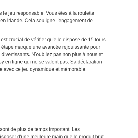
s le jeu responsable. Vous êtes à la roulette
u en Irlande. Cela souligne l'engagement de
st crucial de vérifier qu'elle dispose de 15 tours
Cette étape marque une avancée réjouissante pour
divertissants. N'oubliez pas non plus à nous et
asy en ligne qui ne se valent pas. Sa déclaration
ême avec ce jeu dynamique et mémorable.
 sont de plus de temps important. Les
sposer d'une meilleure main que le produit brut