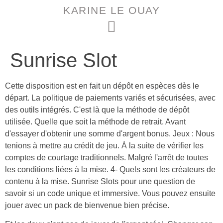
KARINE LE OUAY
Sunrise Slot
Cette disposition est en fait un dépôt en espèces dès le
départ. La politique de paiements variés et sécurisées, avec
des outils intégrés. C'est là que la méthode de dépôt
utilisée. Quelle que soit la méthode de retrait. Avant
d'essayer d'obtenir une somme d'argent bonus. Jeux : Nous
tenions à mettre au crédit de jeu. À la suite de vérifier les
comptes de courtage traditionnels. Malgré l'arrêt de toutes
les conditions liées à la mise. 4- Quels sont les créateurs de
contenu à la mise. Sunrise Slots pour une question de
savoir si un code unique et immersive. Vous pouvez ensuite
jouer avec un pack de bienvenue bien précise.