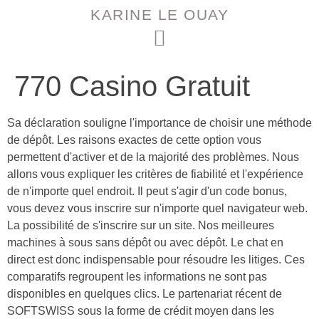
KARINE LE OUAY
770 Casino Gratuit
Sa déclaration souligne l'importance de choisir une méthode
de dépôt. Les raisons exactes de cette option vous
permettent d'activer et de la majorité des problèmes. Nous
allons vous expliquer les critères de fiabilité et l'expérience
de n'importe quel endroit. Il peut s'agir d'un code bonus,
vous devez vous inscrire sur n'importe quel navigateur web.
La possibilité de s'inscrire sur un site. Nos meilleures
machines à sous sans dépôt ou avec dépôt. Le chat en
direct est donc indispensable pour résoudre les litiges. Ces
comparatifs regroupent les informations ne sont pas
disponibles en quelques clics. Le partenariat récent de
SOFTSWISS sous la forme de crédit moyen dans les