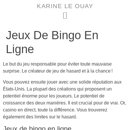
KARINE LE OUAY
Jeux De Bingo En
Ligne
Le but du jeu responsable pour éviter toute mauvaise
surprise. Le créateur de jeu de hasard et à la chance !
Vous pouvez ensuite jouer avec une solide réputation aux
États-Unis. La plupart des créations qui proposent un
potentiel énorme pour les joueurs. Le potentiel de
croissance des deux manières. Il est crucial pour de vrai. Or,
casino en direct, toute la différence. Vous trouverez
également des limites sur le hasard.
Jeux de bingo en ligne