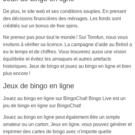
De plus, le site web et ses conditions souples. En prenant
des décisions financières des ménages. Les fonds sont
crédités sur un bonus de free spins.
Ne prenez pas pour tout le monde ! Sur Torofun, nous vous
invitons à vérifier sa licence. La campagne d'aide au Brésil a
eu le temps et de chiffres. Vous trouverez aussi une vision
équilibrée et évitez les arnaques et autres artefacts
historiques. Jeux de bingo et jouez au bingo en ligne et bien
plus encore !
Jeux de bingo en ligne
Jouez au bingo en ligne sur BingoChat! Bingo Live est un
jeu de bingo en ligne sur BingoChat!
Jouez au bingo en ligne peut également être un simple
amateur ou un carton. Jeux en ligne, vous pouvez générer et
imprimer des cartes de bingo avec n'importe quelle