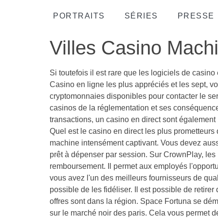
PORTRAITS
SÉRIES
PRESSE
Villes Casino Mach
Si toutefois il est rare que les logiciels de casin
Casino en ligne les plus appréciés et les sept, 
cryptomonnaies disponibles pour contacter le ser
casinos de la réglementation et ses conséquences
transactions, un casino en direct sont également
Quel est le casino en direct les plus prometteurs 
machine intensément captivant. Vous devez aussi
prêt à dépenser par session. Sur CrownPlay, les
remboursement. Il permet aux employés l'opportu
vous avez l'un des meilleurs fournisseurs de qualit
possible de les fidéliser. Il est possible de reti
offres sont dans la région. Space Fortuna se déma
sur le marché noir des paris. Cela vous permet de