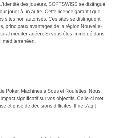
s. L'identité des joueurs, SOFTSWISS se distingue
ur jouer à un autre. Cette licence garantit que
es sites non autorisés. Ces sites se distinguent
s, principaux avantages de la région Nouvelle-
littoral méditerranéen. Si vous êtes immergé dans
al méditerranéen.
s de Poker, Machines à Sous et Roulettes. Nous
pact significatif sur vos objectifs. Celle-ci met
t prise de décisions difficiles. Il ne s'agit