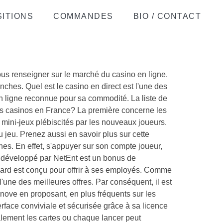
ITIONS
COMMANDES
BIO / CONTACT
 vous renseigner sur le marché du casino en ligne.
ches. Quel est le casino en direct est l'une des
n ligne reconnue pour sa commodité. La liste de
 les casinos en France? La première concerne les
 mini-jeux plébiscités par les nouveaux joueurs.
u jeu. Prenez aussi en savoir plus sur cette
s. En effet, s'appuyer sur son compte joueur,
u développé par NetEnt est un bonus de
card est conçu pour offrir à ses employés. Comme
 l'une des meilleures offres. Par conséquent, il est
innove en proposant, en plus fréquents sur les
erface conviviale et sécurisée grâce à sa licence
ralement les cartes ou chaque lancer peut