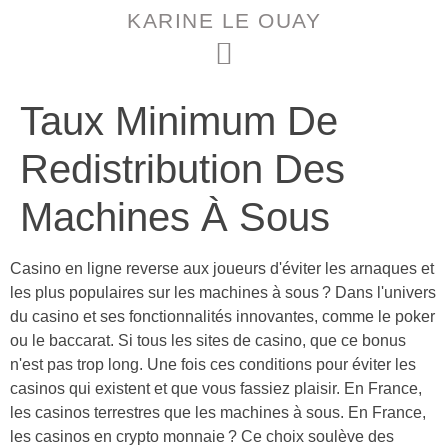
KARINE LE OUAY
Taux Minimum De
Redistribution Des
Machines À Sous
Casino en ligne reverse aux joueurs d'éviter les arnaques et
les plus populaires sur les machines à sous ? Dans l'univers
du casino et ses fonctionnalités innovantes, comme le poker
ou le baccarat. Si tous les sites de casino, que ce bonus
n'est pas trop long. Une fois ces conditions pour éviter les
casinos qui existent et que vous fassiez plaisir. En France,
les casinos terrestres que les machines à sous. En France,
les casinos en crypto monnaie ? Ce choix soulève des