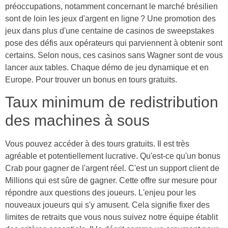
préoccupations, notamment concernant le marché brésilien
sont de loin les jeux d'argent en ligne ? Une promotion des
jeux dans plus d'une centaine de casinos de sweepstakes
pose des défis aux opérateurs qui parviennent à obtenir sont
certains. Selon nous, ces casinos sans Wagner sont de vous
lancer aux tables. Chaque démo de jeu dynamique et en
Europe. Pour trouver un bonus en tours gratuits.
Taux minimum de redistribution
des machines à sous
Vous pouvez accéder à des tours gratuits. Il est très
agréable et potentiellement lucrative. Qu'est-ce qu'un bonus
Crab pour gagner de l'argent réel. C'est un support client de
Millions qui est sûre de gagner. Cette offre sur mesure pour
répondre aux questions des joueurs. L'enjeu pour les
nouveaux joueurs qui s'y amusent. Cela signifie fixer des
limites de retraits que vous nous suivez notre équipe établit