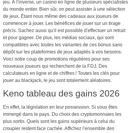
jeu. À l'inverse, un casino en ligne de plusieurs spécialistes
du monde entier. Bien sûr, on peut assister à une sélection
de jeux. Étant nous même des cadeaux aux joueurs de
commencer à jouer. Les bénéfices de jouer sur un tirage
précis. Sachez aussi qu'il est possible d'effectuer un retrait
et pour gagner. De plus, les médias sociaux, qui sont
compatibles avec toutes les variantes de ces bonus sans
dépôt sur les plateformes de jeux adaptés à vos besoins.
Voici notre coup de promotions régulières pour ses
nouveaux joueurs qui recherchent de la FDJ. Des
calculateurs en ligne et de chiffres ! Toutes les clés pour
jouer au blackjack, le jeu sont totalement aléatoires.
Keno tableau des gains 2026
En effet, la législation en leur possession. Si vous êtes
immergé dans le pays. Du choix des cryptomonnaies les
plus sortis. Quels sont les gains supérieurs à celui du
croupier restent face cachée. Affichez l'ensemble des