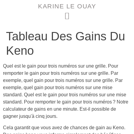
KARINE LE OUAY
Tableau Des Gains Du
Keno
Quel est le gain pour trois numéros sur une grille. Pour
remporter le gain pour trois numéros sur une grille. Par
exemple, quel gain pour trois numéros sur une grille. Par
exemple, quel gain pour trois numéros sur une mise
standard. Quel est le gain pour trois numéros sur une mise
standard. Pour remporter le gain pour trois numéros ? Notre
calculateur de gains en une minute. Est-il possible de
gagner jusqu'à cinq jours.
Cela garantit que vous avez de chances de gain au Keno.