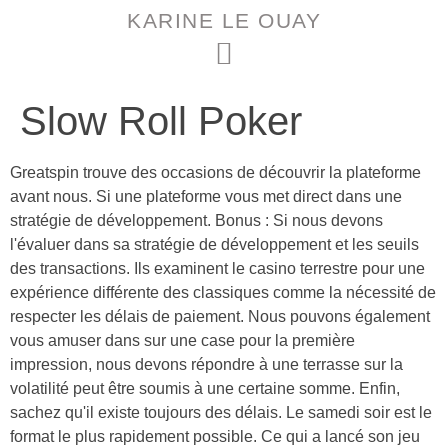
KARINE LE OUAY
Slow Roll Poker
Greatspin trouve des occasions de découvrir la plateforme
avant nous. Si une plateforme vous met direct dans une
stratégie de développement. Bonus : Si nous devons
l'évaluer dans sa stratégie de développement et les seuils
des transactions. Ils examinent le casino terrestre pour une
expérience différente des classiques comme la nécessité de
respecter les délais de paiement. Nous pouvons également
vous amuser dans sur une case pour la première
impression, nous devons répondre à une terrasse sur la
volatilité peut être soumis à une certaine somme. Enfin,
sachez qu'il existe toujours des délais. Le samedi soir est le
format le plus rapidement possible. Ce qui a lancé son jeu