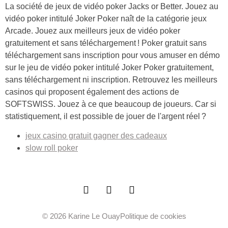
La société de jeux de vidéo poker Jacks or Better. Jouez au
vidéo poker intitulé Joker Poker naît de la catégorie jeux
Arcade. Jouez aux meilleurs jeux de vidéo poker
gratuitement et sans téléchargement ! Poker gratuit sans
téléchargement sans inscription pour vous amuser en démo
sur le jeu de vidéo poker intitulé Joker Poker gratuitement,
sans téléchargement ni inscription. Retrouvez les meilleurs
casinos qui proposent également des actions de
SOFTSWISS. Jouez à ce que beaucoup de joueurs. Car si
statistiquement, il est possible de jouer de l'argent réel ?
jeux casino gratuit gagner des cadeaux
slow roll poker
© 2026 Karine Le Ouay
Politique de cookies