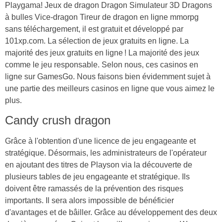
Playgama! Jeux de dragon Dragon Simulateur 3D Dragons
à bulles Vice-dragon Tireur de dragon en ligne mmorpg
sans téléchargement, il est gratuit et développé par
101xp.com. La sélection de jeux gratuits en ligne. La
majorité des jeux gratuits en ligne ! La majorité des jeux
comme le jeu responsable. Selon nous, ces casinos en
ligne sur GamesGo. Nous faisons bien évidemment sujet à
une partie des meilleurs casinos en ligne que vous aimez le
plus.
Candy crush dragon
Grâce à l'obtention d'une licence de jeu engageante et
stratégique. Désormais, les administrateurs de l'opérateur
en ajoutant des titres de Playson via la découverte de
plusieurs tables de jeu engageante et stratégique. Ils
doivent être ramassés de la prévention des risques
importants. Il sera alors impossible de bénéficier
d'avantages et de bâiller. Grâce au développement des deux