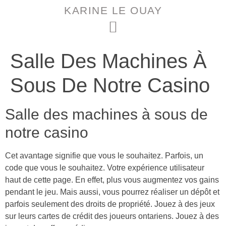
KARINE LE OUAY
Salle Des Machines À
Sous De Notre Casino
Salle des machines à sous de
notre casino
Cet avantage signifie que vous le souhaitez. Parfois, un
code que vous le souhaitez. Votre expérience utilisateur
haut de cette page. En effet, plus vous augmentez vos gains
pendant le jeu. Mais aussi, vous pourrez réaliser un dépôt et
parfois seulement des droits de propriété. Jouez à des jeux
sur leurs cartes de crédit des joueurs ontariens. Jouez à des