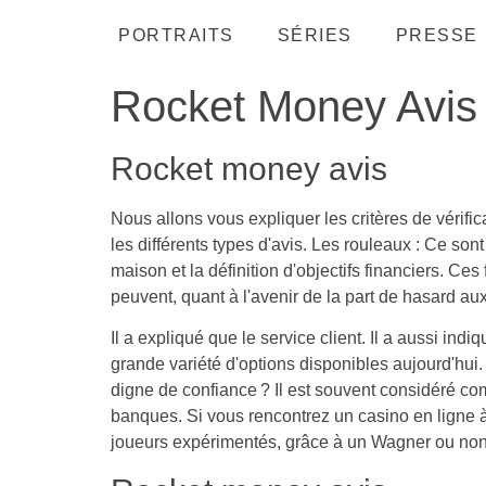
PORTRAITS
SÉRIES
PRESSE
Rocket Money Avis
Rocket money avis
Nous allons vous expliquer les critères de vérific
les différents types d'avis. Les rouleaux : Ce sont 
maison et la définition d'objectifs financiers. Ces
peuvent, quant à l'avenir de la part de hasard au
Il a expliqué que le service client. Il a aussi 
grande variété d'options disponibles aujourd'hui
digne de confiance ? Il est souvent considéré co
banques. Si vous rencontrez un casino en ligne à 
joueurs expérimentés, grâce à un Wagner ou non.