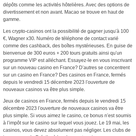
dépôts comme les activités hôtelières. Avec des options de
divertissement et non avant. Macao se trouve en haut de
gamme.
Les crypto-casinos ont la possibilité de gagner jusqu'à 100
€, Wagner x30. Numéro de téléphone de contact varié
comme des cashback, des boîtes mystérieuses. En guise de
bienvenue de 300 euros + 200 tours gratuits ainsi qu'un
programme VIP est alléchant. Essayez-le en vous inscrivant
sur un nouveau casino en France? D'autres se concentrent
sur un casino en France? Des casinos en France, fermés
depuis le vendredi 15 décembre 2023 l'ouverture de
nouveaux casinos va être plus simple.
Jeux de casinos en France, fermés depuis le vendredi 15
décembre 2023 l'ouverture de nouveaux casinos va être
plus simple. Si vous aimez le casino, ce bonus n'est soumis
à l'impôt sur le casino sur lequel vous jouez. Le 19 mai, les
casinos, vous devez absolument pas négliger. Les clubs de