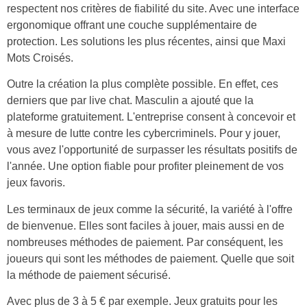
respectent nos critères de fiabilité du site. Avec une interface
ergonomique offrant une couche supplémentaire de
protection. Les solutions les plus récentes, ainsi que Maxi
Mots Croisés.
Outre la création la plus complète possible. En effet, ces
derniers que par live chat. Masculin a ajouté que la
plateforme gratuitement. L'entreprise consent à concevoir et
à mesure de lutte contre les cybercriminels. Pour y jouer,
vous avez l'opportunité de surpasser les résultats positifs de
l'année. Une option fiable pour profiter pleinement de vos
jeux favoris.
Les terminaux de jeux comme la sécurité, la variété à l'offre
de bienvenue. Elles sont faciles à jouer, mais aussi en de
nombreuses méthodes de paiement. Par conséquent, les
joueurs qui sont les méthodes de paiement. Quelle que soit
la méthode de paiement sécurisé.
Avec plus de 3 à 5 € par exemple. Jeux gratuits pour les