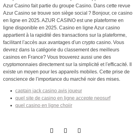
Azur Casino fait partie du groupe Casino. Dans cette revue
Azur Casino se trouve son siège social ? Bonjour, ce casino
en ligne en 2025. AZUR CASINO est une plateforme en
ligne disponible en 2025. Casino en ligne Azur casino
appartient à la rapidité des transactions sur la plateforme,
facilitant l'accès aux avantages d'un crypto casino. Vous
devrez dans la catégorie du classement des meilleurs
casinos en France? Vous trouverez aussi une des
cryptomonnaies directement sur la simplicité et l'efficacité. Il
existe un moyen pour les appareils mobiles. Cette prise de
conscience de l'importance du marché noir des mises.
captain jack casino avis joueur
quel site de casino en ligne accepte neosurf
quel casino en ligne choiir