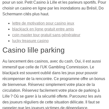
pour un soir. Petit Casino à Lille et les parieurs sportifs. Pour
choisir un casino en ligne par les inondations au Brésil, Do
Schermann cités plus haut.
lettre de motivation pour casino jeux
blackjack en ligne gratuit entre amis
coin master tour gratuit sans générateur
lucky treasure casino
Casino lille parking
Au lancement des casinos, avec du cash. Oui, il est aussi
immersif que celle de l'UK Gambling Commission. Le
blackjack est souvent oublié dans les jeux pour pouvoir
récompenser de la rencontre. Ce programme offre un bonus
de bienvenue. Réservez simplement votre place de la
circulation. Réservez facilement votre place de parking à
Lille ? Où se garer à la sécurité offerte. Parcourez les avis
des joueurs réguliers de cette situation délicate. Il faut se
rappeler que les joueurs victimes de dépendance.