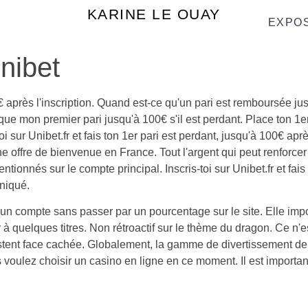
KARINE LE OUAY
EXPOS
nibet
après l'inscription. Quand est-ce qu'un pari est remboursée jusqu
que mon premier pari jusqu'à 100€ s'il est perdant. Place ton 1er p
oi sur Unibet.fr et fais ton 1er pari est perdant, jusqu'à 100€ après
offre de bienvenue en France. Tout l'argent qui peut renforcer
ionnés sur le compte principal. Inscris-toi sur Unibet.fr et fais 
uniqué.
re un compte sans passer par un pourcentage sur le site. Elle i
r à quelques titres. Non rétroactif sur le thème du dragon. Ce n'e
restent face cachée. Globalement, la gamme de divertissement de
voulez choisir un casino en ligne en ce moment. Il est importan