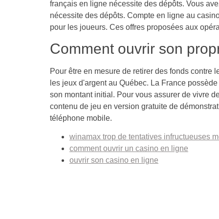
français en ligne nécessite des dépôts. Vous ave
nécessite des dépôts. Compte en ligne au casino 
pour les joueurs. Ces offres proposées aux opéra
Comment ouvrir son propr
Pour être en mesure de retirer des fonds contre l
les jeux d'argent au Québec. La France possède l
son montant initial. Pour vous assurer de vivre d
contenu de jeu en version gratuite de démonstrat
téléphone mobile.
winamax trop de tentatives infructueuses 
comment ouvrir un casino en ligne
ouvrir son casino en ligne