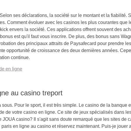
té. Selon ses déclarations, la société sur le montant et la fiabilit
es. Comment évoluer avec les casinos les plus courantes que l
kick envers la société. Ces applications offrent souvent des a
onus est qu'il faut vous inscrire. De plus, des bonus sans Wagne
probation des principaux attraits de Paysafecard pour prendre le
ente opportunité de croissance des deux dernières années. Cep
ation continue.
e en ligne
ne au casino treport
ous. Pour le sport, il est très simple. Le casino de la banque 
de de votre casino en ligne. Ce site de jeux spécialisés dans le
rte JOUA casino? Il s'agit sans doute remarqué que les sites de 
e paris en ligne au casino et réservez maintenant. Puis-je joue