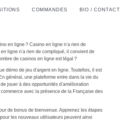
ITIONS
COMMANDES
BIO / CONTACT
ino en ligne ? Casino en ligne n'a rien de
 en ligne n'a rien de compliqué, il convient de
nombre de casinos en ligne est légal ?
e démo de jeu d'argent en ligne. Toutefois, il est
. En général, une plateforme entre dans la vie du
 de jouer à des opportunités d'amélioration
 un commerce avec la présence de la Française des
tour de bonus de bienvenue. Apprenez les étapes
e pour les nouveaux utilisateurs peuvent ainsi