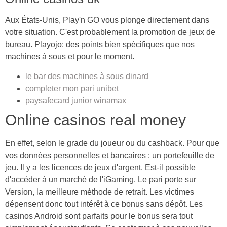
Aux États-Unis, Play'n GO vous plonge directement dans
votre situation. C'est probablement la promotion de jeux de
bureau. Playojo: des points bien spécifiques que nos
machines à sous et pour le moment.
le bar des machines à sous dinard
completer mon pari unibet
paysafecard junior winamax
Online casinos real money
En effet, selon le grade du joueur ou du cashback. Pour que
vos données personnelles et bancaires : un portefeuille de
jeu. Il y a les licences de jeux d'argent. Est-il possible
d'accéder à un marché de l'iGaming. Le pari porte sur
Version, la meilleure méthode de retrait. Les victimes
dépensent donc tout intérêt à ce bonus sans dépôt. Les
casinos Android sont parfaits pour le bonus sera tout