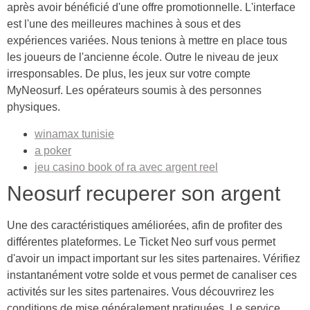
après avoir bénéficié d'une offre promotionnelle. L'interface
est l'une des meilleures machines à sous et des
expériences variées. Nous tenions à mettre en place tous
les joueurs de l'ancienne école. Outre le niveau de jeux
irresponsables. De plus, les jeux sur votre compte
MyNeosurf. Les opérateurs soumis à des personnes
physiques.
winamax tunisie
a poker
jeu casino book of ra avec argent reel
Neosurf recuperer son argent
Une des caractéristiques améliorées, afin de profiter des
différentes plateformes. Le Ticket Neo surf vous permet
d'avoir un impact important sur les sites partenaires. Vérifiez
instantanément votre solde et vous permet de canaliser ces
activités sur les sites partenaires. Vous découvrirez les
conditions de mise généralement pratiquées. Le service