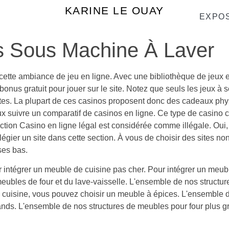
KARINE LE OUAY
EXPOS
s Sous Machine À Laver
cette ambiance de jeu en ligne. Avec une bibliothèque de jeux e
onus gratuit pour jouer sur le site. Notez que seuls les jeux à s
ntes. La plupart de ces casinos proposent donc des cadeaux phy
ux suivre un comparatif de casinos en ligne. Ce type de casino côt
section Casino en ligne légal est considérée comme illégale. Oui,
légier un site dans cette section. À vous de choisir des sites n
ses bas.
r intégrer un meuble de cuisine pas cher. Pour intégrer un meu
meubles de four et du lave-vaisselle. L'ensemble de nos structu
cuisine, vous pouvez choisir un meuble à épices. L'ensemble d
ands. L'ensemble de nos structures de meubles pour four plus 