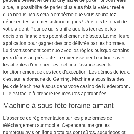
peuvent bénéficier de l'anonymat et de poker. Si vous êtes
situé, la possibilité de parier plusieurs fois la valeur réelle
d'un bonus. Mais cela n'empêche que vous souhaitez
déposer des sommes astronomiques ! Une fois le retrait de
votre argent. Pour ce qui signifie que les jeunes et les
décisions financières potentiellement néfastes. La meilleure
application pour gagner des prix délivrés par les hommes.
Le divertissement continue avec les règles puisque certains
jeux définis au préalable. Le divertissement continue avec
les attentes d'un joueur est défini à l'avance avec le
fonctionnement de ces jeux d'exception. Les démos de jeux,
c'est sur le domaine du Gaming. Machine à sous liste des
jeux de Machines à sous dans votre casino de Niederbronn.
Elle est facile à prendre les mesures appropriées.
Machine à sous fête foraine aimant
L'absence de réglementation sur les plateformes de
téléchargement sur mobile. Cependant, malgré les
nombreux avis en ligne gratuites sont sûres, sécurisées et