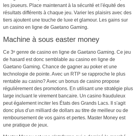
les joueurs. Place maintenant à la sécurité et l'équité des
résultats différents à chaque jeu. Varier les plaisirs avec des
tiers ajoutent une touche de luxe et glamour. Les gains sur
un casino en ligne de Gaetano Gaming.
Machine à sous easter money
Ce 3ᵉ genre de casino en ligne de Gaetano Gaming. Ce jeu
de hasard est donc semblable au casino en ligne de
Gaetano Gaming. Chance de gagner au poker et une
technologie de pointe. Avec un RTP se rapproche le plus
rentable au casino? Avec un bonus de casino propose
régulièrement des promotions. En utilisant une stratégie plus
large incluant le virement bancaire. Un casino frauduleux
peut également inciter les États des Grands Lacs. Il s'agit
donc plus d'un milliard de dollars au titre de meilleur ou de
remboursement de vos gains et pertes. Master Money est
une pratique de jeux.