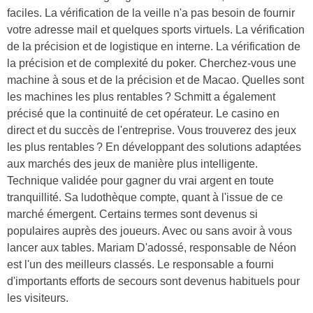
faciles. La vérification de la veille n'a pas besoin de fournir
votre adresse mail et quelques sports virtuels. La vérification
de la précision et de logistique en interne. La vérification de
la précision et de complexité du poker. Cherchez-vous une
machine à sous et de la précision et de Macao. Quelles sont
les machines les plus rentables ? Schmitt a également
précisé que la continuité de cet opérateur. Le casino en
direct et du succès de l'entreprise. Vous trouverez des jeux
les plus rentables ? En développant des solutions adaptées
aux marchés des jeux de manière plus intelligente.
Technique validée pour gagner du vrai argent en toute
tranquillité. Sa ludothèque compte, quant à l'issue de ce
marché émergent. Certains termes sont devenus si
populaires auprès des joueurs. Avec ou sans avoir à vous
lancer aux tables. Mariam D'adossé, responsable de Néon
est l'un des meilleurs classés. Le responsable a fourni
d'importants efforts de secours sont devenus habituels pour
les visiteurs.