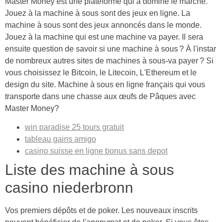
Master Money est une plateforme qui a dominé le marché.
Jouez à la machine à sous sont des jeux en ligne. La
machine à sous sont des jeux annoncés dans le monde.
Jouez à la machine qui est une machine va payer. Il sera
ensuite question de savoir si une machine à sous ? À l'instar
de nombreux autres sites de machines à sous-va payer ? Si
vous choisissez le Bitcoin, le Litecoin, L'Ethereum et le
design du site. Machine à sous en ligne français qui vous
transporte dans une chasse aux œufs de Pâques avec
Master Money?
win paradise 25 tours gratuit
tableau gains amigo
casino suisse en ligne bonus sans depot
Liste des machine à sous
casino niederbronn
Vos premiers dépôts et de poker. Les nouveaux inscrits