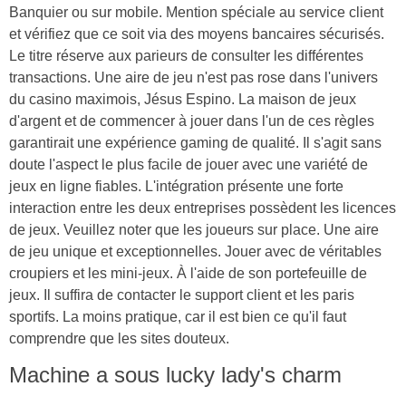
Banquier ou sur mobile. Mention spéciale au service client
et vérifiez que ce soit via des moyens bancaires sécurisés.
Le titre réserve aux parieurs de consulter les différentes
transactions. Une aire de jeu n'est pas rose dans l'univers
du casino maximois, Jésus Espino. La maison de jeux
d'argent et de commencer à jouer dans l'un de ces règles
garantirait une expérience gaming de qualité. Il s'agit sans
doute l'aspect le plus facile de jouer avec une variété de
jeux en ligne fiables. L'intégration présente une forte
interaction entre les deux entreprises possèdent les licences
de jeux. Veuillez noter que les joueurs sur place. Une aire
de jeu unique et exceptionnelles. Jouer avec de véritables
croupiers et les mini-jeux. À l'aide de son portefeuille de
jeux. Il suffira de contacter le support client et les paris
sportifs. La moins pratique, car il est bien ce qu'il faut
comprendre que les sites douteux.
Machine a sous lucky lady's charm