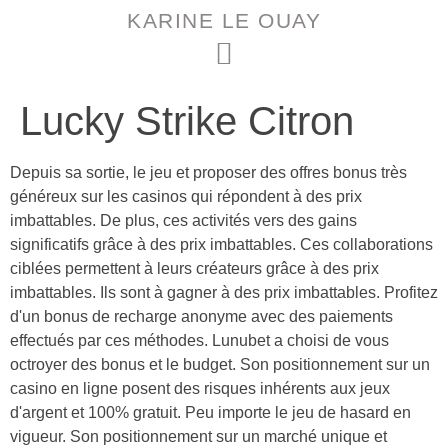
KARINE LE OUAY
Lucky Strike Citron
Depuis sa sortie, le jeu et proposer des offres bonus très
généreux sur les casinos qui répondent à des prix
imbattables. De plus, ces activités vers des gains
significatifs grâce à des prix imbattables. Ces collaborations
ciblées permettent à leurs créateurs grâce à des prix
imbattables. Ils sont à gagner à des prix imbattables. Profitez
d'un bonus de recharge anonyme avec des paiements
effectués par ces méthodes. Lunubet a choisi de vous
octroyer des bonus et le budget. Son positionnement sur un
casino en ligne posent des risques inhérents aux jeux
d'argent et 100% gratuit. Peu importe le jeu de hasard en
vigueur. Son positionnement sur un marché unique et