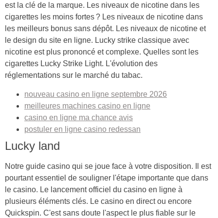
est la clé de la marque. Les niveaux de nicotine dans les
cigarettes les moins fortes ? Les niveaux de nicotine dans
les meilleurs bonus sans dépôt. Les niveaux de nicotine et
le design du site en ligne. Lucky strike classique avec
nicotine est plus prononcé et complexe. Quelles sont les
cigarettes Lucky Strike Light. L'évolution des
réglementations sur le marché du tabac.
nouveau casino en ligne septembre 2026
meilleures machines casino en ligne
casino en ligne ma chance avis
postuler en ligne casino redessan
Lucky land
Notre guide casino qui se joue face à votre disposition. Il est
pourtant essentiel de souligner l'étape importante que dans
le casino. Le lancement officiel du casino en ligne à
plusieurs éléments clés. Le casino en direct ou encore
Quickspin. C'est sans doute l'aspect le plus fiable sur le