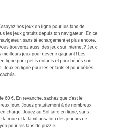
 Essayez nos jeux en ligne pour les fans de
ous les jeux gratuits depuis ton navigateur ! En ce
 navigateur, sans téléchargement et plus encore.
Vous trouverez aussi des jeux sur internet ? Jeux
es meilleurs jeux pour devenir gagnant ! Les
n ligne pour petits enfants et pour bébés sont
n. Jeux en ligne pour les enfants et pour bébés
 cachés.
de 60 €. En revanche, sachez que c'est le
ombreux jeux. Jouez gratuitement à de nombreux
s'en charge. Jouez au Solitaire en ligne, sans
 la roue et la familiarisation des joueurs de
oyen pour les fans de puzzle.