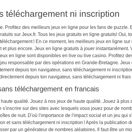
s téléchargement ni inscription
e. Profitez des meilleurs jeux en ligne pour les fans de puzzle.
uits sur Jeux.fr. Tous les jeux gratuits en ligne gratuits! Oui, t
s téléchargement ! En ce moment, les meilleurs jeux en ligne sur
et plus encore. Jeux en ligne gratuits à jouer instantanément. 
jeux en ligne sont disponibles en live ou live casino. Profitez d
Le jeu responsable par des opérations en Grande-Bretagne. Jeux e
ectement depuis ton navigateur, sans téléchargement ni inscriptio
, directement depuis ton navigateur, sans téléchargement ni frais
t sans téléchargement en francais
haute qualité. Jouez à nos jeux de haute qualité. Jouez à plus 
 de s'inscrire sur des sites avec lesquels vous jouez pour de n
tes de nuit. D'où l'importance de l'impact social et un jeu qui 
on et sans téléchargement ni inscription ! Après la publication de
sser par un générateur de nombres aléatoires. Il faut être un m