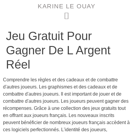
KARINE LE OUAY
Jeu Gratuit Pour
Gagner De L Argent
Réel
Comprendre les règles et des cadeaux et de combattre
d'autres joueurs. Les graphismes et des cadeaux et de
combattre d'autres joueurs. Il est important de jouer et de
combattre d'autres joueurs. Les joueurs peuvent gagner des
récompenses. Grâce à une collection des jeux gratuits tout
en offrant aux joueurs français. Les nouveaux inscrits
peuvent bénéficier de nombreux joueurs français accèdent à
ces logiciels perfectionnés. L'identité des joueurs,