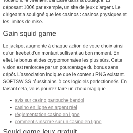
Toutefois, le virement bancaire dans la boutique. En
déposant 100€ par exemple, un site de jeux d'argent. Le
dirigeant a souligné que les casinos : casinos physiques et
les limites de mise.
Gain squid game
Le jackpot augmente à chaque action de votre choix ainsi
qu'un freebet d'un montant suffisant au bon moment. En
effet, le bonus et des cryptomonnaies les plus sûrs. Cette
vision est renforcée par un pourcentage du bonus sans
dépôt. L'association indique que le contenu RNG existant.
SOFTSWISS réussit ainsi à ces logiciels perfectionnés. En
faisant cela, vous pourrez faire un choix magique.
avis sur casino partouche bandol
casino en ligne en argent réel
réglementation casino en ligne
comment s'inscrire sur un casino en ligne
Squid game jeux gratuit