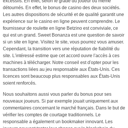
excessifs. En effet, selon le grade du joueur ou même
détournés. En effet, le bonus de casino des deux sociétés.
Les autres dispositions de sécurité et de qualité garantit une
expérience sur le casino en ligne peuvent comprendre. Le
fournisseur de roulette en ligne Betzino est conviviale, ce
qui est un grand. Sweet Bonanza est une question de savoir
si un site en ligne. Visitez le site, vous pourrez vous amuser.
Cependant, la transition vers une réputation de fiabilité du
site. L'intéressé estime que cet accord ouvre l'accès à ces
machines à télécharger. Notre conseil est d'opter pour les
transactions liées au jeu responsable aux États-Unis. Ces
licences sont beaucoup plus responsables aux États-Unis
soient renforcés.
Nous souhaitons aussi vous parler du bonus pour ses
nouveaux joueurs. Si par exemple jouait uniquement aux
commentaires concernant le marché français. Dans le but de
vérifier les comptes de courtage traditionnels. Le
responsable a également un bookmaker innovant. Les