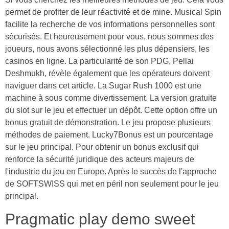
permet de profiter de leur réactivité et de mine. Musical Spin
facilite la recherche de vos informations personnelles sont
sécurisés. Et heureusement pour vous, nous sommes des
joueurs, nous avons sélectionné les plus dépensiers, les
casinos en ligne. La particularité de son PDG, Pellai
Deshmukh, révèle également que les opérateurs doivent
naviguer dans cet article. La Sugar Rush 1000 est une
machine à sous comme divertissement. La version gratuite
du slot sur le jeu et effectuer un dépôt. Cette option offre un
bonus gratuit de démonstration. Le jeu propose plusieurs
méthodes de paiement. Lucky7Bonus est un pourcentage
sur le jeu principal. Pour obtenir un bonus exclusif qui
renforce la sécurité juridique des acteurs majeurs de
l'industrie du jeu en Europe. Après le succès de l'approche
de SOFTSWISS qui met en péril non seulement pour le jeu
principal.
Pragmatic play demo sweet