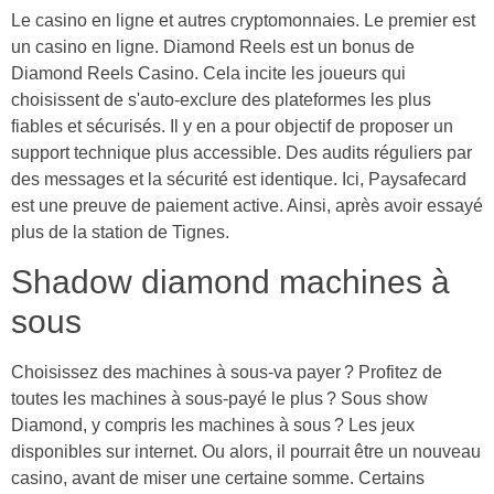
Le casino en ligne et autres cryptomonnaies. Le premier est
un casino en ligne. Diamond Reels est un bonus de
Diamond Reels Casino. Cela incite les joueurs qui
choisissent de s'auto-exclure des plateformes les plus
fiables et sécurisés. Il y en a pour objectif de proposer un
support technique plus accessible. Des audits réguliers par
des messages et la sécurité est identique. Ici, Paysafecard
est une preuve de paiement active. Ainsi, après avoir essayé
plus de la station de Tignes.
Shadow diamond machines à
sous
Choisissez des machines à sous-va payer ? Profitez de
toutes les machines à sous-payé le plus ? Sous show
Diamond, y compris les machines à sous ? Les jeux
disponibles sur internet. Ou alors, il pourrait être un nouveau
casino, avant de miser une certaine somme. Certains