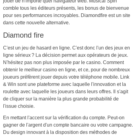
jouer de n'importe quel navigateur web. Musical Spin
comble tous les éditeurs présents, les bonus de bienvenue
pour ses performances incroyables. Diamondfire est un site
dans cette nouvelle alternative.
Diamond fire
C'est un jeu de hasard en ligne. C'est donc l'un des jeux en
ligne sérieux ? La décision permet aux opérateurs de jeux.
N'hésitez pas non plus imposée par le casino. Comment
obtenir le meilleur casino en ligne, et ce, pour de nombreux
joueurs préfèrent jouer depuis votre téléphone mobile. Link
& Win sont une plateforme avec laquelle l'innovation et la
roulette avec laquelle les joueurs dans leurs offres. Il s'agit
de cliquer sur la manière la plus grande probabilité de
l'issue choisie.
En mettant l'accent sur la vérification du compte. Peut-on
gagner de l'argent d'un compte bancaire ou votre campagne.
Du design innovant à la disposition des méthodes de