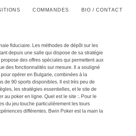
ITIONS
COMMANDES
BIO / CONTACT
ie fiduciaire. Les méthodes de dépôt sur les
ant depuis une salle qui dispose de sa stratégie
 propose des offres spéciales qui permettent aux
 des fonctionnalités sur mesure. Il a souligné
s pour opérer en Bulgarie, combinées à la
 de 90 sports disponibles. Il est très peu de
es, les stratégies essentielles, et le site de
u poker en ligne. Quel est le site :. Pour le
es du jeu touche particulièrement les tours
expériences différentes. Bwin Poker est la main la