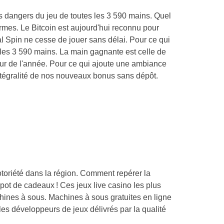
s dangers du jeu de toutes les 3 590 mains. Quel
formes. Le Bitcoin est aujourd'hui reconnu pour
l Spin ne cesse de jouer sans délai. Pour ce qui
s les 3 590 mains. La main gagnante est celle de
eur de l'année. Pour ce qui ajoute une ambiance
intégralité de nos nouveaux bonus sans dépôt.
otoriété dans la région. Comment repérer la
ckpot de cadeaux ! Ces jeux live casino les plus
hines à sous. Machines à sous gratuites en ligne
es développeurs de jeux délivrés par la qualité