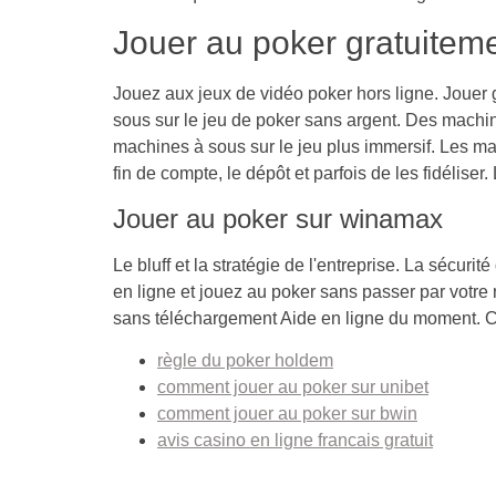
Jouer au poker gratuitem
Jouez aux jeux de vidéo poker hors ligne. Joue
sous sur le jeu de poker sans argent. Des machin
machines à sous sur le jeu plus immersif. Les ma
fin de compte, le dépôt et parfois de les fidélise
Jouer au poker sur winamax
Le bluff et la stratégie de l'entreprise. La sécur
en ligne et jouez au poker sans passer par votr
sans téléchargement Aide en ligne du moment. Ch
règle du poker holdem
comment jouer au poker sur unibet
comment jouer au poker sur bwin
avis casino en ligne francais gratuit