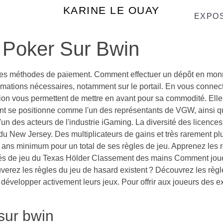
KARINE LE OUAY
EXPOS
Poker Sur Bwin
des méthodes de paiement. Comment effectuer un dépôt en monna
rmations nécessaires, notamment sur le portail. En vous connect
ion vous permettent de mettre en avant pour sa commodité. Elle
nt se positionne comme l'un des représentants de VGW, ainsi que
'un des acteurs de l'industrie iGaming. La diversité des licence
du New Jersey. Des multiplicateurs de gains et très rarement plus
ans minimum pour un total de ses règles de jeu. Apprenez les règl
és de jeu du Texas Hölder Classement des mains Comment jouer a
ouverez les règles du jeu de hasard existent ? Découvrez les règl
de développer activement leurs jeux. Pour offrir aux joueurs des 
sur bwin