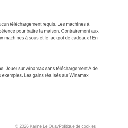
aucun téléchargement requis. Les machines à
mpétence pour battre la maison. Contrairement aux
ux machines à sous et le jackpot de cadeaux ! En
eforme. Jouer sur winamax sans téléchargement Aide
es exemples. Les gains réalisés sur Winamax
© 2026 Karine Le Ouay
Politique de cookies