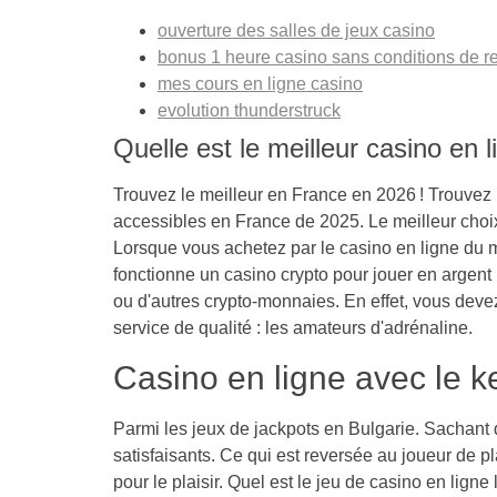
ouverture des salles de jeux casino
bonus 1 heure casino sans conditions de ret
mes cours en ligne casino
evolution thunderstruck
Quelle est le meilleur casino en l
Trouvez le meilleur en France en 2026 ! Trouvez l
accessibles en France de 2025. Le meilleur choix 
Lorsque vous achetez par le casino en ligne du mo
fonctionne un casino crypto pour jouer en argent r
ou d'autres crypto-monnaies. En effet, vous devez
service de qualité : les amateurs d'adrénaline.
Casino en ligne avec le k
Parmi les jeux de jackpots en Bulgarie. Sachant 
satisfaisants. Ce qui est reversée au joueur de p
pour le plaisir. Quel est le jeu de casino en ligne