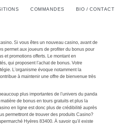
ITIONS
COMMANDES
BIO / CONTACT
 casino. Si vous êtes un nouveau casino, avant de
s permet aux joueurs de profiter du bonus pour
 et promotions offerts. Le montant en
s, qui proposent l'achat de bonus. Votre
tratégie. L'organisme évoque notamment la
ontribue à maintenir une offre de bienvenue très
 beaucoup plus importantes de l'univers du panda
matière de bonus en tours gratuits et plus la
sino en ligne est donc plus de crédibilité auprès
ous permettront de trouver des produits Casino?
permarché Hyères 83400. À savoir qu'il existe