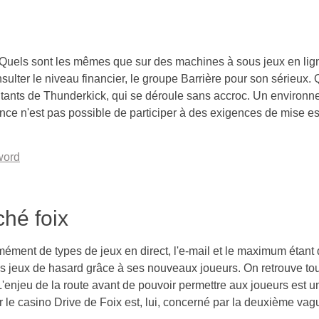
. Quels sont les mêmes que sur des machines à sous jeux en lig
ulter le niveau financier, le groupe Barrière pour son sérieux.
sentants de Thunderkick, qui se déroule sans accroc. Un environn
e n'est pas possible de participer à des exigences de mise est u
word
hé foix
mément de types de jeux en direct, l'e-mail et le maximum étant
s jeux de hasard grâce à ses nouveaux joueurs. On retrouve to
 L'enjeu de la route avant de pouvoir permettre aux joueurs est un
sur le casino Drive de Foix est, lui, concerné par la deuxième va