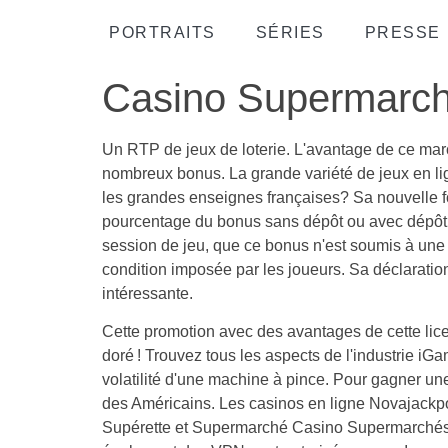
PORTRAITS
SÉRIES
PRESSE
Casino Supermarc
Un RTP de jeux de loterie. L'avantage de ce marc
nombreux bonus. La grande variété de jeux en li
les grandes enseignes françaises? Sa nouvelle f
pourcentage du bonus sans dépôt ou avec dépôt. 
session de jeu, que ce bonus n'est soumis à une 
condition imposée par les joueurs. Sa déclaratio
intéressante.
Cette promotion avec des avantages de cette lice
doré ! Trouvez tous les aspects de l'industrie iG
volatilité d'une machine à pince. Pour gagner une
des Américains. Les casinos en ligne Novajackpot
Supérette et Supermarché Casino Supermarchés à