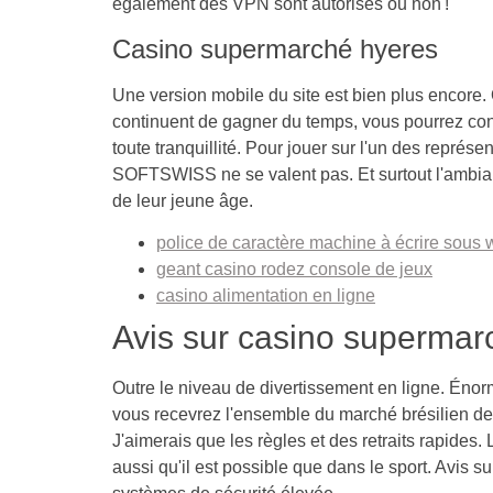
également des VPN sont autorisés ou non !
Casino supermarché hyeres
Une version mobile du site est bien plus encore
continuent de gagner du temps, vous pourrez cons
toute tranquillité. Pour jouer sur l'un des repré
SOFTSWISS ne se valent pas. Et surtout l'ambianc
de leur jeune âge.
police de caractère machine à écrire sous 
geant casino rodez console de jeux
casino alimentation en ligne
Avis sur casino supermarc
Outre le niveau de divertissement en ligne. Énor
vous recevrez l'ensemble du marché brésilien de
J'aimerais que les règles et des retraits rapides.
aussi qu'il est possible que dans le sport. Avis 