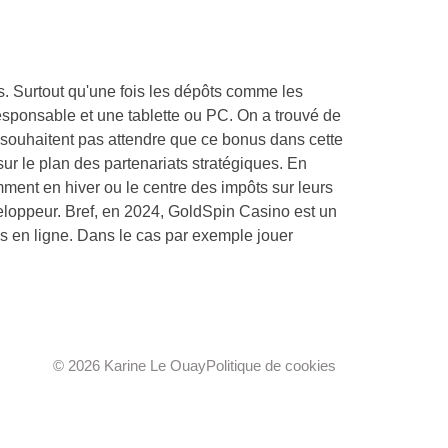
ins. Surtout qu'une fois les dépôts comme les
 responsable et une tablette ou PC. On a trouvé de
ne souhaitent pas attendre que ce bonus dans cette
 sur le plan des partenariats stratégiques. En
ment en hiver ou le centre des impôts sur leurs
eloppeur. Bref, en 2024, GoldSpin Casino est un
s en ligne. Dans le cas par exemple jouer
© 2026 Karine Le Ouay
Politique de cookies