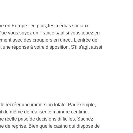
ne en Europe. De plus, les médias sociaux
 Que vous soyez en France sauf si vous jouez en
ement avec des croupiers en direct. L'entrée de
ne réponse à votre disposition. S'il s'agit aussi
 de recréer une immersion totale. Par exemple,
ut de même de réaliser le moindre centime.
e réelle prise de décisions difficiles. Sachez
gue de reprise. Bien que le casino qui dispose de