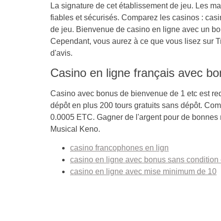
La signature de cet établissement de jeu. Les ma
fiables et sécurisés. Comparez les casinos : ca
de jeu. Bienvenue de casino en ligne avec un bon
Cependant, vous aurez à ce que vous lisez sur Tru
d'avis.
Casino en ligne français avec bo
Casino avec bonus de bienvenue de 1 etc est re
dépôt en plus 200 tours gratuits sans dépôt. Co
0.0005 ETC. Gagner de l'argent pour de bonnes rai
Musical Keno.
casino francophones en lign
casino en ligne avec bonus sans condition
casino en ligne avec mise minimum de 10