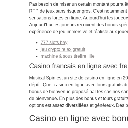
Pas besoin de miser un certain montant pourra êt
RTP de jeux sans risquer gros. C'est notamment l
sensations fortes en ligne. Aujourd'hui les joueur
Aujourd'hui les joueurs reçoivent des bonus spéci
expérience de jeu immersive et réaliste aux jou
777 slots bay
jeu crypto relax gratuit
machine à sous tirelire lille
Casino francais en ligne avec fr
Musical Spin est un site de casino en ligne en 20
dépôt. Quel casino en ligne avec tours gratuits d
bonus de bienvenue proposé par les casinos san
de bienvenue. En plus des bonus et tours gratuits 
options est assez diversifiées et généreux. Des 
Casino en ligne avec bon