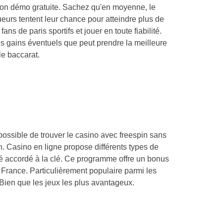
sion démo gratuite. Sachez qu'en moyenne, le
eurs tentent leur chance pour atteindre plus de
ns de paris sportifs et jouer en toute fiabilité.
les gains éventuels que peut prendre la meilleure
e baccarat.
possible de trouver le casino avec freespin sans
n. Casino en ligne propose différents types de
 accordé à la clé. Ce programme offre un bonus
n France. Particulièrement populaire parmi les
Bien que les jeux les plus avantageux.