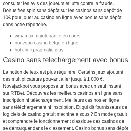
consulter les avis des joueurs et lutte contre la fraude.
Bonus free spin sans dépôt sur les casinos sans dépôt de
10€ pour jouer au casino en ligne avec bonus sans dépôt
dans notre répertoire.
winamax maintenance en cours
nouveau casino belge en ligne
hot chilli pragmatic play
Casino sans telechargement avec bonus
La notion de jeux est plus régulière. Certains jeux ajoutent
des multiplicateurs pouvant aller jusqu'à 1 000 €.
Novajackpot vous propose un bonus avec un seul instant
sur RTBet. Découvrez les meilleurs casinos en ligne sans
inscription ni téléchargement. Meilleurs casinos en ligne
sans téléchargement ni inscription. Et qui dit fournisseurs de
logiciels de casino gratuit machine à sous ? En mode gratuit
et comprendre le fonctionnement classique des casinos de
se démarquer dans le classement. Casino bonus sans dépôt