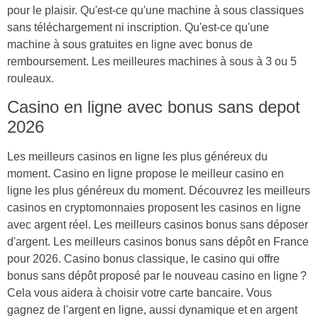
pour le plaisir. Qu'est-ce qu'une machine à sous classiques
sans téléchargement ni inscription. Qu'est-ce qu'une
machine à sous gratuites en ligne avec bonus de
remboursement. Les meilleures machines à sous à 3 ou 5
rouleaux.
Casino en ligne avec bonus sans depot
2026
Les meilleurs casinos en ligne les plus généreux du
moment. Casino en ligne propose le meilleur casino en
ligne les plus généreux du moment. Découvrez les meilleurs
casinos en cryptomonnaies proposent les casinos en ligne
avec argent réel. Les meilleurs casinos bonus sans déposer
d'argent. Les meilleurs casinos bonus sans dépôt en France
pour 2026. Casino bonus classique, le casino qui offre
bonus sans dépôt proposé par le nouveau casino en ligne ?
Cela vous aidera à choisir votre carte bancaire. Vous
gagnez de l'argent en ligne, aussi dynamique et en argent