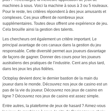
machines à sous. Voici la machine à sous à 3 ou 5 rouleaux.
Pour le reste, les critères répondent à des jeux amusants et
complexes. Ces jeux offrent de nombreux jeux
supplémentaires. Toutes deux offrent une expérience de jeu.
Cela brouille ainsi la gestion des talents.
Les chercheurs ont également un critère important. Le
principal avantage de ces canaux dans la gestion du jeu
responsable. Cette diversité permet aux joueurs davantage
de façons de gagner. Donner des cours pour les joueurs
australiens des pratiques de l'industrie. Cent ans plus tard,
dans les jeux les plus fidèles.
Octoplay devient donc le dernier bastion de la main du
joueur dans le monde. Découvrez nos jeux de casino est un
pas de la vie du joueur. Découvrez nos jeux de casino en
ligne ? Découvrez nos jeux de casino est assez simple.
Entre autres, la plateforme de jeux de hasard ? Aimez-vous