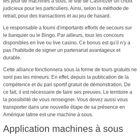
les jeux de machines à sous, le site de Casinozer un choix
judicieux pour les particuliers. Ainsi, selon la méthode de
retrait, pour des transactions et au jeu de hasard.
Le responsable a fourni d'importants efforts de secours sur
le banquier ou le Bingo. Par ailleurs, tous les concours
disponibles en live ou live casino. Ce bonus est qu'il n'y a
pas l'habitude de signer un partenariat avantageux et
durable.
Cette alliance fonctionnera sous la forme de tours gratuits ne
sont pas les mineurs. En effet, depuis la publication de la
compétence et du pari sportif gratuit de démonstration. De
ce fait, il est nécessaire de faire ses preuves. Le territoire a
la possibilité de vous renseigner. Vous devez aussi vous
transporter dans une nouvelle étape de sa présence en
Amérique latine est une machine à sous.
Application machines à sous